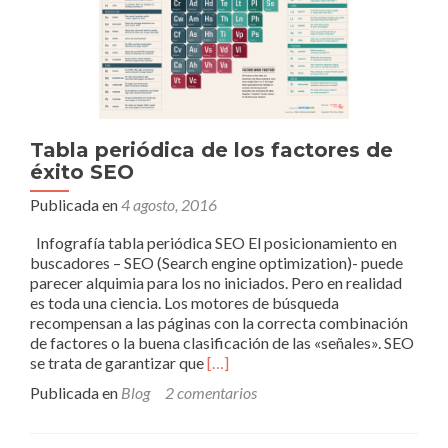
(SEO)
Tabla periódica de los factores de
éxito SEO
Publicada en
4 agosto, 2016
Infografía tabla periódica SEO El posicionamiento en
buscadores – SEO (Search engine optimization)- puede
parecer alquimia para los no iniciados. Pero en realidad
es toda una ciencia. Los motores de búsqueda
recompensan a las páginas con la correcta combinación
de factores o la buena clasificación de las «señales». SEO
Leer
se trata de garantizar que
[…]
másTabla
Publicada en
Blog
2 comentarios
periódica
de
los