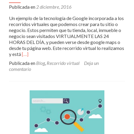
Publicada en
2 diciembre, 2016
Un ejemplo de la tecnología de Google incorporada a los
recorridos virtuales que podemos crear para tu sitio o
negocio. Estos permiten que tu tienda, local, inmueble o
negocio sean visitados VIRTUALMENTE LAS 24
HORAS DEL DÍA, y pueden verse desde google maps o
desde tu página web. Este recorrido virtual lo realizamos
Leer
y está
[…]
másRecorrido
Publicada en
Blog
,
Recorrido virtual
Deja un
virtual
comentario
de
Prime
Time
Restaurant
&
Bar