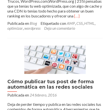
Trucos, WordPress.com,WordPress.org | 23 Si pensabas
que ya tenías tu web optimizada, que con algo de cache y
una CDN lo tenías todo hecho para obtener un buen
Leer
ranking en los buscadores y ofrecer una
[…]
másAMP
Publicada en
Blog
Etiquetado con
AMP
,
CSS
,
HTML
,
HTML,
optimizar
,
wordpress
Deja un comentario
WordPress
y
el
futuro
de
la
Web
¿estás
preparado?
¡Corre!
Cómo publicar tus post de forma
automática en las redes sociales
Publicada en
24 febrero, 2016
Deja de perder tiempo y publica en las redes sociales tus
contenidos de forma automática. 4 herramientas que te