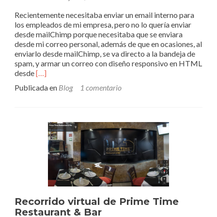
Recientemente necesitaba enviar un email interno para
los empleados de mi empresa, pero no lo quería enviar
desde mailChimp porque necesitaba que se enviara
desde mi correo personal, además de que en ocasiones, al
enviarlo desde mailChimp, se va directo a la bandeja de
spam, y armar un correo con diseño responsivo en HTML
Leer
desde
[…]
másUtiliza
Publicada en
Blog
1 comentario
tus
plantillas
de
mailChimp
desde
Gmail
Recorrido virtual de Prime Time
Restaurant & Bar